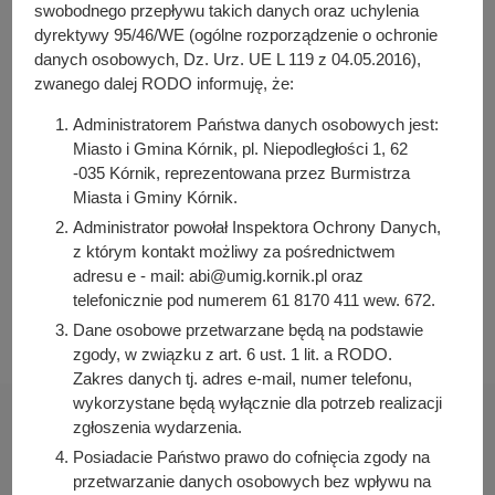
y
swobodnego przepływu takich danych oraz uchylenia
j
dyrektywy 95/46/WE (ogólne rozporządzenie o ochronie
Osoba odpowiedzialna za treść:
n
danych osobowych, Dz. Urz. UE L 119 z 04.05.2016),
Aneta Weber
zwanego dalej RODO informuję, że:
a
Osoba odpowiedzialna za publikację:
Administratorem Państwa danych osobowych jest:
Bartosz Przybylski
Miasto i Gmina Kórnik, pl. Niepodległości 1, 62
Data wytworzenia:
-035 Kórnik, reprezentowana przez Burmistrza
2023-08-09 07:26:25
Miasta i Gminy Kórnik.
Data publikacji:
Administrator powołał Inspektora Ochrony Danych,
2023-08-09 07:27:50
z którym kontakt możliwy za pośrednictwem
adresu e - mail: abi@umig.kornik.pl oraz
Data ostatniej modyfikacji:
telefonicznie pod numerem 61 8170 411 wew. 672.
2023-08-09 07:28:27
Dane osobowe przetwarzane będą na podstawie
zgody, w związku z art. 6 ust. 1 lit. a RODO.
Zakres danych tj. adres e-mail, numer telefonu,
wykorzystane będą wyłącznie dla potrzeb realizacji
zgłoszenia wydarzenia.
Posiadacie Państwo prawo do cofnięcia zgody na
przetwarzanie danych osobowych bez wpływu na