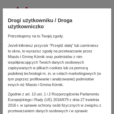
P
r
z
Drogi użytkowniku / Droga
e
użytkowniczko
j
Ś
Biuletyn Informacji Publicznej UMiG Kórnik
Zarządzenie nr 82/2023 z dnia
d
c
Potrzebujemy na to Twojej zgody.
25 lipca 2023 r.
ź
i
Jeżeli klikniesz przycisk "Przejdź dalej" lub zamkniesz
d
e
Zarządzenie nr 82/2023 z
to okno, to wyrazisz zgodę na przetwarzanie przez
o
ż
Miasto i Gminę Kórnik oraz podmiotów z nim
t
k
dnia 25 lipca 2023 r.
współpracujących Twoich danych osobowych
r
a
zapisywanych w plikach cookies lub za pomocą
e
n
podobnej technologii m. in. w celach marketingowych (w
ś
a
tym poprzez profilowanie i analizowanie) podmiotów
w sprawie: ustalenia wysokości wynagrodzenia dla
c
innych niż Miasto i Gmina Kórnik.
w
ekspertów wchodzących w skład komisji egzaminacyjnej
i
i
dla nauczycieli ubiegających się o awans na stopień
Zgodnie z art. 13 ust. 1 i 2 Rozporządzenia Parlamentu
g
Europejskiego i Rady (UE) 2016/679 z dnia 27 kwietnia
nauczyciela mianowanego
a
2016 r. w sprawie ochrony osób fizycznych w związku z
c
Pełna treść zarządzenia
przetwarzaniem danych osobowych i w sprawie