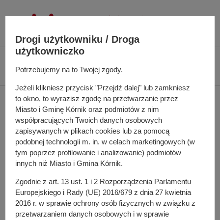
P
r
z
Drogi użytkowniku / Droga
e
użytkowniczko
j
Ś
Biuletyn Informacji Publicznej UMiG Kórnik
Zarządzenie nr 90/2021 z dnia
d
c
Potrzebujemy na to Twojej zgody.
22 września 2021 r.
ź
i
Jeżeli klikniesz przycisk "Przejdź dalej" lub zamkniesz
d
e
Zarządzenie nr 90/2021 z
to okno, to wyrazisz zgodę na przetwarzanie przez
o
ż
Miasto i Gminę Kórnik oraz podmiotów z nim
t
k
dnia 22 września 2021 r.
współpracujących Twoich danych osobowych
r
a
zapisywanych w plikach cookies lub za pomocą
e
n
podobnej technologii m. in. w celach marketingowych (w
ś
a
tym poprzez profilowanie i analizowanie) podmiotów
w sprawie: powołania Komisji Rekrutacyjnej do wyboru
c
innych niż Miasto i Gmina Kórnik.
w
kandydata stanowisko referenta ds. kontroli opłaty za
i
i
gospodarowanie odpadami komunalnymi w Urzędzie
Zgodnie z art. 13 ust. 1 i 2 Rozporządzenia Parlamentu
g
Europejskiego i Rady (UE) 2016/679 z dnia 27 kwietnia
Miasta i Gminy Kórnik
a
2016 r. w sprawie ochrony osób fizycznych w związku z
c
Pełna treść zarządzenia
przetwarzaniem danych osobowych i w sprawie