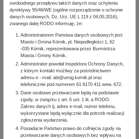
y
swobodnego przepływu takich danych oraz uchylenia
j
dyrektywy 95/46/WE (ogólne rozporządzenie o ochronie
Osoba odpowiedzialna za treść:
n
danych osobowych, Dz. Urz. UE L 119 z 04.05.2016),
Iwona Pawłowicz-Napieralska
zwanego dalej RODO informuję, że:
a
Osoba odpowiedzialna za publikację:
Administratorem Państwa danych osobowych jest:
Bartosz Przybylski
Miasto i Gmina Kórnik, pl. Niepodległości 1, 62
Data wytworzenia:
-035 Kórnik, reprezentowana przez Burmistrza
2021-09-28 09:20:35
Miasta i Gminy Kórnik.
Data publikacji:
Administrator powołał Inspektora Ochrony Danych,
2021-09-28 09:22:12
z którym kontakt możliwy za pośrednictwem
adresu e - mail: abi@umig.kornik.pl oraz
Data ostatniej modyfikacji:
telefonicznie pod numerem 61 8170 411 wew. 672.
2021-09-28 09:22:12
Dane osobowe przetwarzane będą na podstawie
zgody, w związku z art. 6 ust. 1 lit. a RODO.
Zakres danych tj. adres e-mail, numer telefonu,
wykorzystane będą wyłącznie dla potrzeb realizacji
zgłoszenia wydarzenia.
Posiadacie Państwo prawo do cofnięcia zgody na
przetwarzanie danych osobowych bez wpływu na