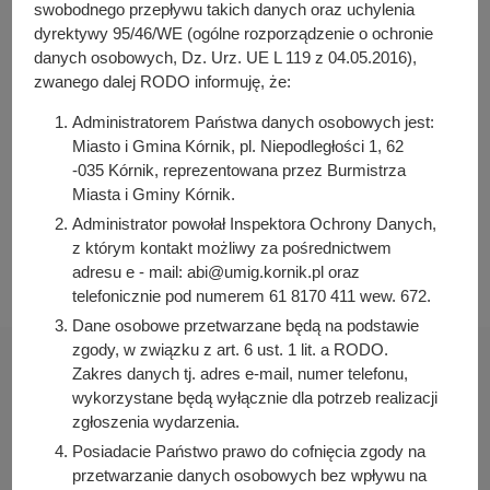
y
swobodnego przepływu takich danych oraz uchylenia
Arleta Kretkowska
j
dyrektywy 95/46/WE (ogólne rozporządzenie o ochronie
Osoba odpowiedzialna za publikację:
danych osobowych, Dz. Urz. UE L 119 z 04.05.2016),
n
Bartosz Przybylski
zwanego dalej RODO informuję, że:
a
Data wytworzenia:
Administratorem Państwa danych osobowych jest:
2023-08-09 07:22:36
Miasto i Gmina Kórnik, pl. Niepodległości 1, 62
-035 Kórnik, reprezentowana przez Burmistrza
Data publikacji:
Miasta i Gminy Kórnik.
2023-08-09 07:23:28
Administrator powołał Inspektora Ochrony Danych,
Data ostatniej modyfikacji:
z którym kontakt możliwy za pośrednictwem
2023-08-09 07:23:28
adresu e - mail: abi@umig.kornik.pl oraz
telefonicznie pod numerem 61 8170 411 wew. 672.
Dane osobowe przetwarzane będą na podstawie
zgody, w związku z art. 6 ust. 1 lit. a RODO.
Zakres danych tj. adres e-mail, numer telefonu,
wykorzystane będą wyłącznie dla potrzeb realizacji
zgłoszenia wydarzenia.
Urząd Miasta i Gminy Kórnik
Posiadacie Państwo prawo do cofnięcia zgody na
pl. Niepodległości 1
przetwarzanie danych osobowych bez wpływu na