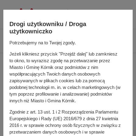
P
r
z
Drogi użytkowniku / Droga
e
użytkowniczko
j
Ś
Biuletyn Informacji Publicznej UMiG Kórnik
Zarządzenie nr 90/2023 z dnia
d
Potrzebujemy na to Twojej zgody.
c
7 sierpnia 2023 r.
ź
i
Jeżeli klikniesz przycisk "Przejdź dalej" lub zamkniesz
d
e
to okno, to wyrazisz zgodę na przetwarzanie przez
Zarządzenie nr 90/2023 z
o
ż
Miasto i Gminę Kórnik oraz podmiotów z nim
t
k
dnia 7 sierpnia 2023 r.
współpracujących Twoich danych osobowych
r
a
zapisywanych w plikach cookies lub za pomocą
e
n
podobnej technologii m. in. w celach marketingowych (w
ś
a
tym poprzez profilowanie i analizowanie) podmiotów
w sprawie: zmiany uchwały budżetowej Miasta i Gminy
c
innych niż Miasto i Gmina Kórnik.
w
Kórnik na 2023 rok
i
i
Zgodnie z art. 13 ust. 1 i 2 Rozporządzenia Parlamentu
g
Pełna treść zarządzenia
Europejskiego i Rady (UE) 2016/679 z dnia 27 kwietnia
a
2016 r. w sprawie ochrony osób fizycznych w związku z
c
przetwarzaniem danych osobowych i w sprawie
Osoba odpowiedzialna za treść: