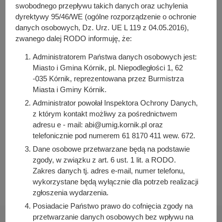
y
(307.46 KB)
swobodnego przepływu takich danych oraz uchylenia
j
Liczba pobrań: 2
dyrektywy 95/46/WE (ogólne rozporządzenie o ochronie
n
danych osobowych, Dz. Urz. UE L 119 z 04.05.2016),
a
zwanego dalej RODO informuję, że:
Osoba odpowiedzialna za treść:
Administratorem Państwa danych osobowych jest:
Arleta Kretkowska
Miasto i Gmina Kórnik, pl. Niepodległości 1, 62
-035 Kórnik, reprezentowana przez Burmistrza
Osoba odpowiedzialna za publikację:
Miasta i Gminy Kórnik.
Bartosz Przybylski
Administrator powołał Inspektora Ochrony Danych,
Data wytworzenia:
z którym kontakt możliwy za pośrednictwem
2024-07-31 15:08:54
adresu e - mail: abi@umig.kornik.pl oraz
Data publikacji:
telefonicznie pod numerem 61 8170 411 wew. 672.
2024-07-31 15:10:25
Dane osobowe przetwarzane będą na podstawie
zgody, w związku z art. 6 ust. 1 lit. a RODO.
Data ostatniej modyfikacji:
Zakres danych tj. adres e-mail, numer telefonu,
2024-07-31 15:10:25
wykorzystane będą wyłącznie dla potrzeb realizacji
zgłoszenia wydarzenia.
Posiadacie Państwo prawo do cofnięcia zgody na
przetwarzanie danych osobowych bez wpływu na