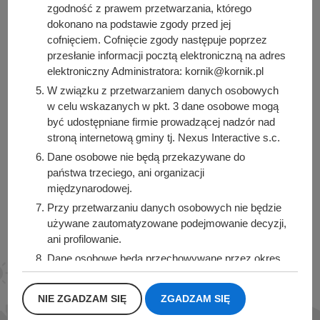
zgodność z prawem przetwarzania, którego
dokonano na podstawie zgody przed jej
cofnięciem. Cofnięcie zgody następuje poprzez
Urząd Miasta i Gminy Kórnik
przesłanie informacji pocztą elektroniczną na adres
pl. Niepodległości 1
elektroniczny Administratora: kornik@kornik.pl
62-035 Kórnik
W związku z przetwarzaniem danych osobowych
w celu wskazanych w pkt. 3 dane osobowe mogą
Sprawdź także
być udostępniane firmie prowadzącej nadzór nad
stroną internetową gminy tj. Nexus Interactive s.c.
Dane osobowe nie będą przekazywane do
państwa trzeciego, ani organizacji
międzynarodowej.
Śledź nas na
Przy przetwarzaniu danych osobowych nie będzie
Facebook
Instagram
używane zautomatyzowane podejmowanie decyzji,
ani profilowanie.
Dane osobowe będą przechowywane przez okres
1 roku od momentu przesłania danych, lub do
momentu wycofania udzielonej zgody.
NIE ZGADZAM SIĘ
ZGADZAM SIĘ
Posiadacie Państwo prawo do żądania od