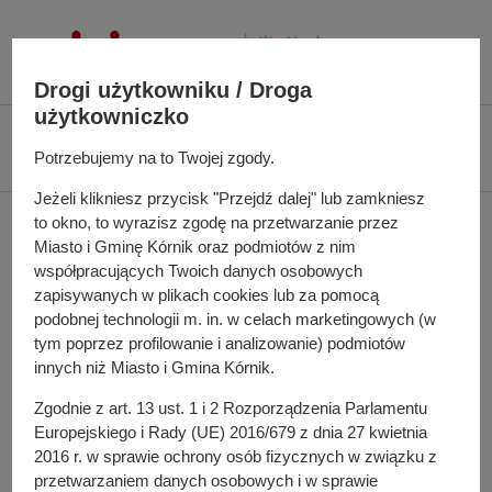
P
r
z
Drogi użytkowniku / Droga
e
użytkowniczko
j
Ś
Biuletyn Informacji Publicznej UMiG Kórnik
Zarządzenie nr 90/2024 z dnia
d
c
Potrzebujemy na to Twojej zgody.
24 lipca 2024 r.
ź
i
d
Jeżeli klikniesz przycisk "Przejdź dalej" lub zamkniesz
e
Zarządzenie nr 90/2024 z
to okno, to wyrazisz zgodę na przetwarzanie przez
o
ż
Miasto i Gminę Kórnik oraz podmiotów z nim
t
k
dnia 24 lipca 2024 r.
współpracujących Twoich danych osobowych
r
a
zapisywanych w plikach cookies lub za pomocą
e
n
podobnej technologii m. in. w celach marketingowych (w
ś
a
tym poprzez profilowanie i analizowanie) podmiotów
w sprawie: zmiany uchwały budżetowej Miasta i Gminy
c
w
innych niż Miasto i Gmina Kórnik.
Kórnik na 2024 rok
i
i
Zgodnie z art. 13 ust. 1 i 2 Rozporządzenia Parlamentu
g
Europejskiego i Rady (UE) 2016/679 z dnia 27 kwietnia
a
Do pobrania
2016 r. w sprawie ochrony osób fizycznych w związku z
c
PDF
-
Zarządzenie nr 90/2024 z dnia 24 lipca 2024 r.
przetwarzaniem danych osobowych i w sprawie