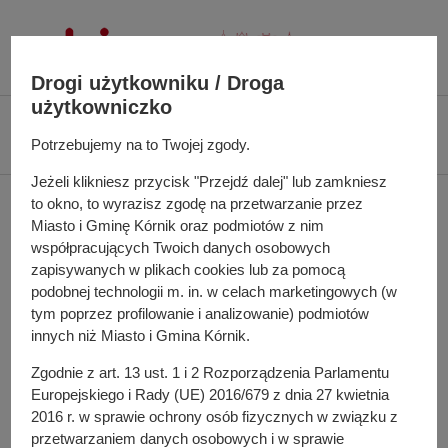
P
r
z
Drogi użytkowniku / Droga
e
użytkowniczko
j
Ś
Biuletyn Informacji Publicznej UMiG Kórnik
Zarządzenie nr 92/2024 z dnia
d
c
Potrzebujemy na to Twojej zgody.
25 lipca 2024 r.
ź
i
d
Jeżeli klikniesz przycisk "Przejdź dalej" lub zamkniesz
e
Zarządzenie nr 92/2024 z
o
to okno, to wyrazisz zgodę na przetwarzanie przez
ż
Miasto i Gminę Kórnik oraz podmiotów z nim
t
k
dnia 25 lipca 2024 r.
współpracujących Twoich danych osobowych
r
a
zapisywanych w plikach cookies lub za pomocą
e
n
podobnej technologii m. in. w celach marketingowych (w
ś
a
tym poprzez profilowanie i analizowanie) podmiotów
W sprawie: ogłoszenia wykazu nieruchomości
c
w
innych niż Miasto i Gmina Kórnik.
przeznaczonych do dzierżawy.
i
i
Zgodnie z art. 13 ust. 1 i 2 Rozporządzenia Parlamentu
g
Europejskiego i Rady (UE) 2016/679 z dnia 27 kwietnia
a
Do pobrania
2016 r. w sprawie ochrony osób fizycznych w związku z
c
PDF
-
Zarządzenie nr 92/2024 z dnia 25 lipca 2024 r.
przetwarzaniem danych osobowych i w sprawie