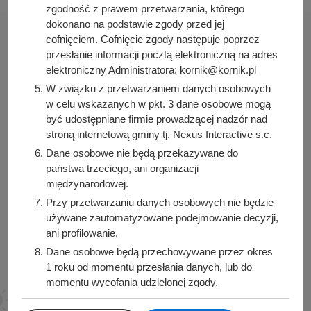
zgodność z prawem przetwarzania, którego
dokonano na podstawie zgody przed jej
cofnięciem. Cofnięcie zgody następuje poprzez
przesłanie informacji pocztą elektroniczną na adres
elektroniczny Administratora: kornik@kornik.pl
Urząd Miasta i Gminy Kórnik
W związku z przetwarzaniem danych osobowych
pl. Niepodległości 1
w celu wskazanych w pkt. 3 dane osobowe mogą
być udostępniane firmie prowadzącej nadzór nad
62-035 Kórnik
stroną internetową gminy tj. Nexus Interactive s.c.
Sprawdź także
Dane osobowe nie będą przekazywane do
państwa trzeciego, ani organizacji
międzynarodowej.
Przy przetwarzaniu danych osobowych nie będzie
używane zautomatyzowane podejmowanie decyzji,
Śledź nas na
ani profilowanie.
Facebook
Instagram
Dane osobowe będą przechowywane przez okres
1 roku od momentu przesłania danych, lub do
momentu wycofania udzielonej zgody.
Posiadacie Państwo prawo do żądania od