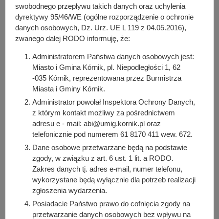
y
(256.77 KB)
swobodnego przepływu takich danych oraz uchylenia
j
Liczba pobrań: 12
dyrektywy 95/46/WE (ogólne rozporządzenie o ochronie
n
danych osobowych, Dz. Urz. UE L 119 z 04.05.2016),
PDF
-
Załącznik do zarządzenia 92/2024 (252.27 KB)
a
zwanego dalej RODO informuję, że:
Liczba pobrań: 23
Administratorem Państwa danych osobowych jest:
Miasto i Gmina Kórnik, pl. Niepodległości 1, 62
-035 Kórnik, reprezentowana przez Burmistrza
Osoba odpowiedzialna za treść:
Miasta i Gminy Kórnik.
Aneta Templewicz
Administrator powołał Inspektora Ochrony Danych,
Osoba odpowiedzialna za publikację:
z którym kontakt możliwy za pośrednictwem
Julia Łabudek
adresu e - mail: abi@umig.kornik.pl oraz
Data wytworzenia:
telefonicznie pod numerem 61 8170 411 wew. 672.
2024-07-26 09:00:56
Dane osobowe przetwarzane będą na podstawie
Data publikacji:
zgody, w związku z art. 6 ust. 1 lit. a RODO.
2024-07-26 09:02:21
Zakres danych tj. adres e-mail, numer telefonu,
wykorzystane będą wyłącznie dla potrzeb realizacji
Data ostatniej modyfikacji:
zgłoszenia wydarzenia.
2024-07-26 09:02:21
Posiadacie Państwo prawo do cofnięcia zgody na
przetwarzanie danych osobowych bez wpływu na