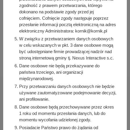
Osoba odpowiedzialna za publikację:
zgodność z prawem przetwarzania, którego
Bartosz Przybylski
dokonano na podstawie zgody przed jej
cofnięciem. Cofnięcie zgody następuje poprzez
Data wytworzenia:
przesłanie informacji pocztą elektroniczną na adres
2025-02-28 10:53:29
elektroniczny Administratora: kornik@kornik.pl
Data publikacji:
W związku z przetwarzaniem danych osobowych
2025-02-28 13:09:06
w celu wskazanych w pkt. 3 dane osobowe mogą
Data ostatniej modyfikacji:
być udostępniane firmie prowadzącej nadzór nad
2025-02-28 13:09:06
stroną internetową gminy tj. Nexus Interactive s.c.
Dane osobowe nie będą przekazywane do
państwa trzeciego, ani organizacji
międzynarodowej.
Przy przetwarzaniu danych osobowych nie będzie
używane zautomatyzowane podejmowanie decyzji,
ani profilowanie.
Dane osobowe będą przechowywane przez okres
Urząd Miasta i Gminy Kórnik
1 roku od momentu przesłania danych, lub do
pl. Niepodległości 1
momentu wycofania udzielonej zgody.
62-035 Kórnik
Posiadacie Państwo prawo do żądania od