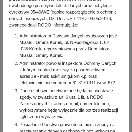
y
swobodnego przepływu takich danych oraz uchylenia
udostępnienia boisk
j
dyrektywy 95/46/WE (ogólne rozporządzenie o ochronie
n
danych osobowych, Dz. Urz. UE L 119 z 04.05.2016),
szkolnych dla dzieci i
a
zwanego dalej RODO informuję, że:
młodzieży
Administratorem Państwa danych osobowych jest:
Miasto i Gmina Kórnik, pl. Niepodległości 1, 62
-035 Kórnik, reprezentowana przez Burmistrza
Miasta i Gminy Kórnik.
Do pobrania
Administrator powołał Inspektora Ochrony Danych,
z którym kontakt możliwy za pośrednictwem
PDF
-
Interpelacja z dnia 10 lutego 2025 r. w sprawie
adresu e - mail: abi@umig.kornik.pl oraz
pozyskania terenu od KOWR i budowy skateparku w
telefonicznie pod numerem 61 8170 411 wew. 672.
Kamionkach oraz udostępnienia boisk szkolnych dla dzieci
i młodzieży (368.41 KB)
Dane osobowe przetwarzane będą na podstawie
Liczba pobrań: 3
zgody, w związku z art. 6 ust. 1 lit. a RODO.
Zakres danych tj. adres e-mail, numer telefonu,
wykorzystane będą wyłącznie dla potrzeb realizacji
zgłoszenia wydarzenia.
Osoba odpowiedzialna za treść:
Posiadacie Państwo prawo do cofnięcia zgody na
Jerzy Walczyk, Sebastian Stein
przetwarzanie danych osobowych bez wpływu na