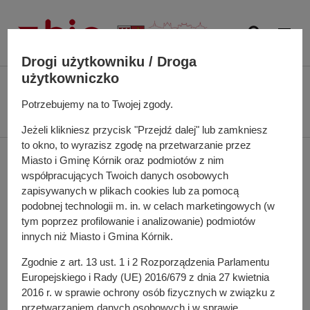
P
r
z
e
Drogi użytkowniku / Droga
j
użytkowniczko
Ś
Biuletyn Informacji Publicznej UMiG Kórnik
Interpelacja z dnia 10 lutego
d
c
2025 r. w sprawie pozyskania terenu od KOWR i budowy skateparku w
Potrzebujemy na to Twojej zgody.
ź
i
Kamionkach oraz udostępnienia boisk szkolnych dla dzieci i młodzieży
d
Jeżeli klikniesz przycisk "Przejdź dalej" lub zamkniesz
e
o
to okno, to wyrazisz zgodę na przetwarzanie przez
ż
Interpelacja z dnia 10
t
Miasto i Gminę Kórnik oraz podmiotów z nim
k
r
współpracujących Twoich danych osobowych
a
lutego 2025 r. w sprawie
e
zapisywanych w plikach cookies lub za pomocą
n
podobnej technologii m. in. w celach marketingowych (w
ś
pozyskania terenu od
a
tym poprzez profilowanie i analizowanie) podmiotów
c
w
innych niż Miasto i Gmina Kórnik.
i
KOWR i budowy
i
Zgodnie z art. 13 ust. 1 i 2 Rozporządzenia Parlamentu
g
skateparku w
Europejskiego i Rady (UE) 2016/679 z dnia 27 kwietnia
a
2016 r. w sprawie ochrony osób fizycznych w związku z
c
Kamionkach oraz
przetwarzaniem danych osobowych i w sprawie