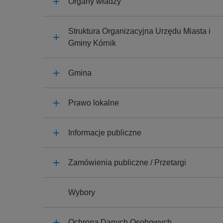
Organy władzy
y
j
n
Struktura Organizacyjna Urzędu Miasta i
a
Gminy Kórnik
Gmina
Prawo lokalne
Informacje publiczne
Zamówienia publiczne / Przetargi
Wybory
Ochrona Danych Osobowych