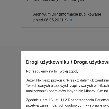
Archiwum BIP (Informacje publikowane
przed 06.05.2021 r.)
Na skróty
Drogi użytkowniku / Droga użytkow
Sołectwa
Gospoda
Potrzebujemy na to Twojej zgody.
Urząd Miasta i Gminy Kórnik
Budżet ob
pl. Niepodległości 1
Jeżeli klikniesz przycisk "Przejdź dalej" lub zamk
Konsultac
62-035 Kórnik
Twoich danych osobowych zapisywanych w plikach co
Kórniczan
analizowanie) podmiotów innych niż Miasto i Gmina 
Portal or
Zgodnie z art. 13 ust. 1 i 2 Rozporządzenia Parlam
Kórnik w
przetwarzaniem danych osobowych i w sprawie swob