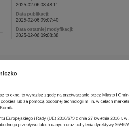
2025-02-06 08:48:11
Data publikacji:
2025-02-06 09:07:40
Data ostatniej modyfikacji:
2025-02-06 09:08:38
niczko
Deklaracja dostępności cyfrowej
rka odpadami
Cyberbezpieczeństwo
ywatelski
Mapa serwisu
niesz to okno, to wyrazisz zgodę na przetwarzanie przez Miasto i Gm
je
Rejestr zmian
okies lub za pomocą podobnej technologii m. in. w celach marketi
in
Zasady wystawiania faktur
Kórnik.
ustrukturyzowanych w Systemie 
ganizacji pozarządowych
entu Europejskiego i Rady (UE) 2016/679 z dnia 27 kwietnia 2016 r. 
 mediach
odnego przepływu takich danych oraz uchylenia dyrektywy 95/46/W