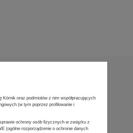
Sprawdź także
inę Kórnik oraz podmiotów z nim współpracujących
Śledź nas na
ngowych (w tym poprzez profilowanie i
Facebook
Instagram
KSeF
w sprawie ochrony osób fizycznych w związku z
E (ogólne rozporządzenie o ochronie danych