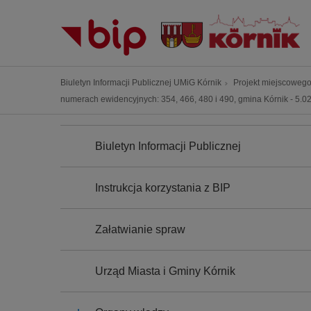
P
r
z
e
j
Ś
Biuletyn Informacji Publicznej UMiG Kórnik
Projekt miejscowego 
d
c
numerach ewidencyjnych: 354, 466, 480 i 490, gmina Kórnik - 5.02
ź
i
d
N
e
A
o
Biuletyn Informacji Publicznej
ż
W
t
I
k
G
r
a
A
Instrukcja korzystania z BIP
e
C
n
J
ś
a
A
c
Załatwianie spraw
w
i
i
g
Urząd Miasta i Gminy Kórnik
a
c