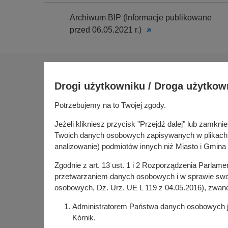
Archiwum BIP (Informacje publikowane
przed 06.05.2021 r.)
Na skróty
Drogi użytkowniku / Droga użytkow
Sołectwa
Gospoda
Potrzebujemy na to Twojej zgody.
Urząd Miasta i Gminy Kórnik
Budżet ob
pl. Niepodległości 1
Jeżeli klikniesz przycisk "Przejdź dalej" lub zamk
Konsultac
62-035 Kórnik
Twoich danych osobowych zapisywanych w plikach co
Kórniczan
analizowanie) podmiotów innych niż Miasto i Gmina 
Portal or
Zgodnie z art. 13 ust. 1 i 2 Rozporządzenia Parlam
Kórnik w
przetwarzaniem danych osobowych i w sprawie swob
osobowych, Dz. Urz. UE L 119 z 04.05.2016), zwan
Administratorem Państwa danych osobowych jes
Kórnik.