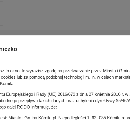
niczko
Deklaracja dostępności cyfrowej
rka odpadami
Cyberbezpieczeństwo
ywatelski
Mapa serwisu
niesz to okno, to wyrazisz zgodę na przetwarzanie przez Miasto i Gm
je
Rejestr zmian
okies lub za pomocą podobnej technologii m. in. w celach marketi
in
Zasady wystawiania faktur
Kórnik.
ustrukturyzowanych w Systemie 
ganizacji pozarządowych
entu Europejskiego i Rady (UE) 2016/679 z dnia 27 kwietnia 2016 r. 
 mediach
odnego przepływu takich danych oraz uchylenia dyrektywy 95/46/W
ego dalej RODO informuję, że:
t: Miasto i Gmina Kórnik, pl. Niepodległości 1, 62 -035 Kórnik, re