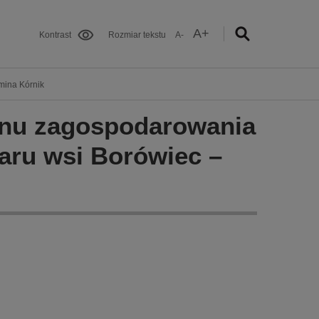
A+
Kontrast
Rozmiar tekstu
A-
mina Kórnik
anu zagospodarowania
aru wsi Borówiec –