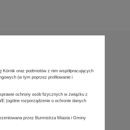
Sprawdź także
inę Kórnik oraz podmiotów z nim współpracujących
Śledź nas na
ngowych (w tym poprzez profilowanie i
Facebook
Instagram
KSeF
w sprawie ochrony osób fizycznych w związku z
E (ogólne rozporządzenie o ochronie danych
prezentowana przez Burmistrza Miasta i Gminy