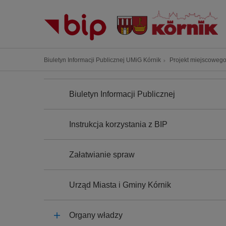
P
r
z
e
j
Ś
Biuletyn Informacji Publicznej UMiG Kórnik
Projekt miejscowego
d
c
ź
N
i
A
d
Biuletyn Informacji Publicznej
e
W
o
I
ż
G
t
k
A
Instrukcja korzystania z BIP
r
C
a
J
e
n
A
ś
Załatwianie spraw
a
c
w
i
i
Urząd Miasta i Gminy Kórnik
g
a
Organy władzy
c